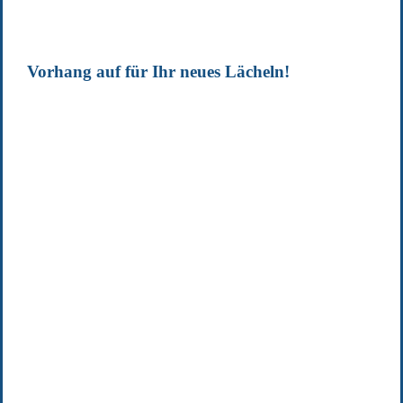
Vorhang auf für Ihr neues Lächeln!
Termin 1
Intra-Oral-Scanner
ca. 30 Minuten
Digitale Volumentomografie