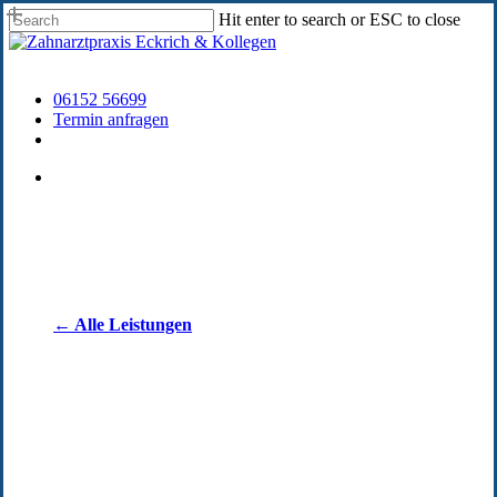
Skip
Hit enter to search or ESC to close
to
Close
main
Search
content
Leistungsübersicht
06152 56699
Termin anfragen
facebook
instagram
Leistungsübersicht
← Alle Leistungen
Ästhetische
Ästhetische
Zahnmedizin
Zahnmedizin
Rekonstruktive
Rekonstruktive