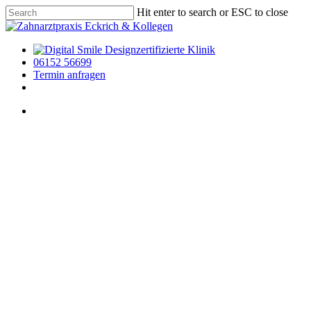
Skip
Hit enter to search or ESC to close
to
Close
main
Search
content
Leistungsübersicht
zertifizierte Klinik
06152 56699
Termin anfragen
facebook
instagram
Leistungsübersicht