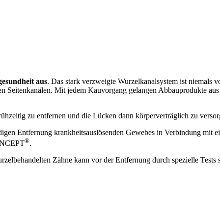
gesundheit aus
. Das stark verzweigte Wurzelkanalsystem ist niemals v
en Seitenkanälen. Mit jedem Kauvorgang gelangen Abbauprodukte aus d
rühzeitig zu entfernen und die Lücken dann körperverträglich zu versor
ändigen Entfernung krankheitsauslösenden Gewebes in Verbindung mit e
®
CONCEPT
.
rzelbehandelten Zähne kann vor der Entfernung durch spezielle Tests 